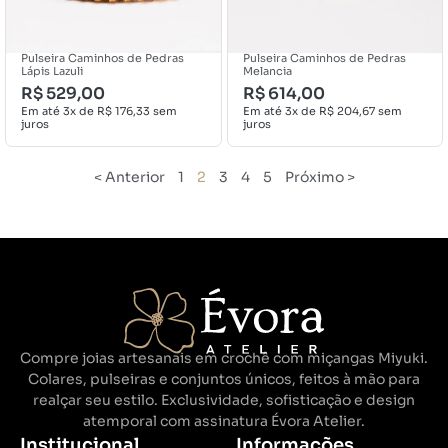
Pulseira Caminhos de Pedras
Pulseira Caminhos de Pedras
Lápis Lazuli
Melancia
R$
529,00
R$
614,00
Em até 3x de
R$
176,33
sem
Em até 3x de
R$
204,67
sem
juros
juros
< Anterior
1
2
3
4
5
Próximo >
Compre joias artesanais em crochê com miçangas Miyuki.
Colares, pulseiras e conjuntos únicos, feitos à mão para
realçar seu estilo. Exclusividade, sofisticação e design
atemporal com assinatura Évora Atelier.
Institucional
Informações