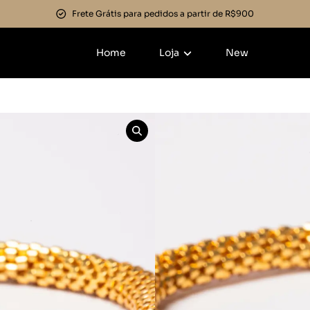
Frete Grátis para pedidos a partir de R$900
Home
Loja
New
Início
»
Mais Vendidos
»
P
Pulseira C
Melancia
Categorias:
Mais Vendid
R$
614,00
Em até 3x de
R$
204,67
s
Detalhes do parcelamen
Cor