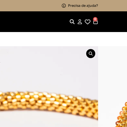
Precisa de ajuda?
0
ulseira Caminhos de Pedras Melancia
aminhos de Pedras
os
,
Pulseira
Marca:
Évora Atelier
em juros
to