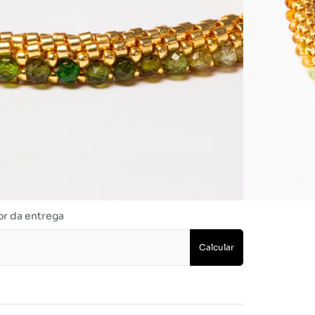
17cm (M)
18cm (G)
Adicionar ao carrinho
Dúvidas? Fale conosco
or da entrega
Calcular