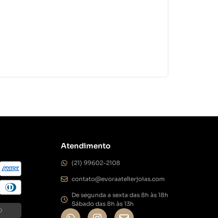
Colar Losango
R$
604,0
Em até 3x de
Atendimento
(21) 99602-2108
contato@evoraatelierjoias.com
De segunda a sexta das 8h às 18h
Sábado das 8h às 13h
O