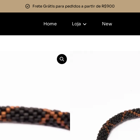
Frete Grátis para pedidos a partir de R$900
Home
Loja
New
Início
»
Joias
»
Pulseira D
Pulseira Da
Categorias:
Joias
,
Mascul
R$
309,00
Em até 3x de
R$
103,00
s
Detalhes do parcelamen
Cor