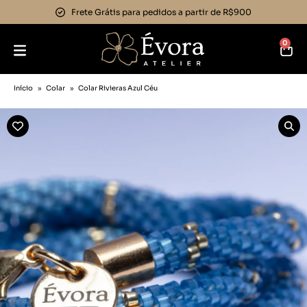
Frete Grátis para pedidos a partir de R$900
0
Início
»
Colar
»
Colar Rivieras Azul Céu