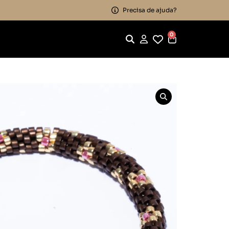
Precisa de ajuda?
0
aléria Marrom Miolo Rosa
léria Marrom Miolo
ra
Marca:
Évora Atelier
em juros
to