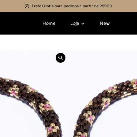
Frete Grátis para pedidos a partir de R$900
Home
Loja
New
Início
»
Joias
»
Pulseira V
Pulseira Va
Rosa
Categorias:
Joias
,
Pulsei
R$
298,00
Em até 2x de
R$
149,00
s
Detalhes do parcelamen
Cor