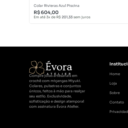
Colar Rivieras Azul Piscina
R$
604,00
Em até 3x de
R$
201,33
sem juros
Instituc
Home
Compre joias artesanais em
crochê com miçangas Miyuki.
Loja
Colares, pulseiras e conjuntos
únicos, feitos à mão para realçar
Sobre
seu estilo. Exclusividade,
sofisticação e design atemporal
Contato
com assinatura Évora Atelier.
Privacida