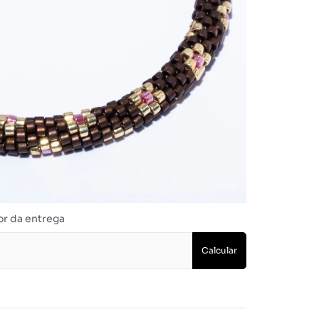
17cm (M)
18cm (G)
Adicionar ao carrinho
Dúvidas? Fale conosco
or da entrega
Calcular