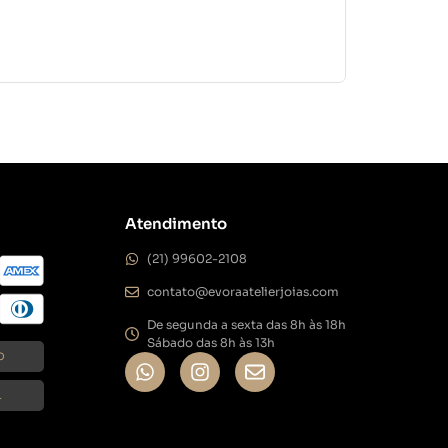
Colar Losang
R$
604,0
Em até 3x de
Atendimento
(21) 99602-2108
contato@evoraatelierjoias.com
De segunda a sexta das 8h às 18h
Sábado das 8h às 13h
O
L