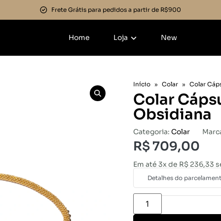
Frete Grátis para pedidos a partir de R$900
Home
Loja
New
Início
»
Colar
»
Colar Cáp
Colar Cáps
Obsidiana
Categoria:
Colar
Marc
R$
709,00
Em até 3x de
R$
236,33
s
Detalhes do parcelamen