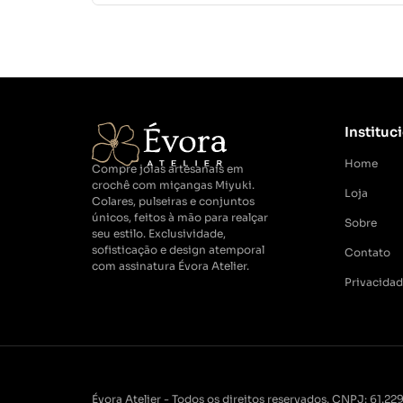
Instituc
Home
Compre joias artesanais em
crochê com miçangas Miyuki.
Loja
Colares, pulseiras e conjuntos
únicos, feitos à mão para realçar
Sobre
seu estilo. Exclusividade,
sofisticação e design atemporal
Contato
com assinatura Évora Atelier.
Privacida
Évora Atelier - Todos os direitos reservados. CNPJ: 61.2