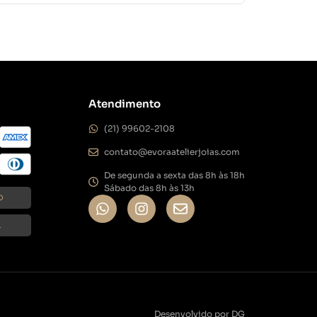
Atendimento
(21) 99602-2108
contato@evoraatelierjoias.com
De segunda a sexta das 8h às 18h
Sábado das 8h às 13h
O
L
Desenvolvido por DG