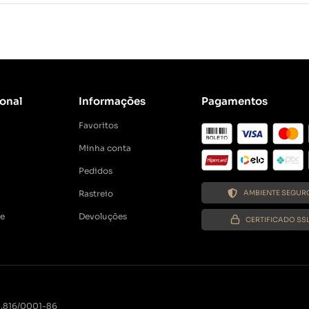
ional
Informações
Pagamentos
Favoritos
Minha conta
Pedidos
Rastreio
AMBIENTE SEGUR
de
Devoluções
CERTIFICADO SS
29.816/0001-86